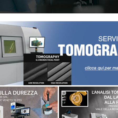
lix.com
.
NEWS
Appuntamenti e novità
ostra newsletter.
del
e della privacy)
regolamento (UE) 2016/679 del 27
 dei dati personali.