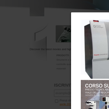
Discover the latest movies and high-quality streaming options at
sf
PRODOTTI
Strumenti e servizi tecnologici per il
controllo qualità e la ricerca sui
materiali
ISCRIVITI per ricevere la n
Presa visione dell'
Informativa (sul codic
ACCONSENTO al trattamento
aprile 2016