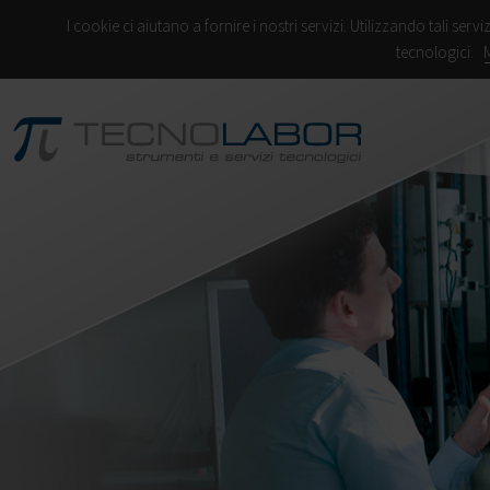
I cookie ci aiutano a fornire i nostri servizi. Utilizzando tali servi
tecnologici.