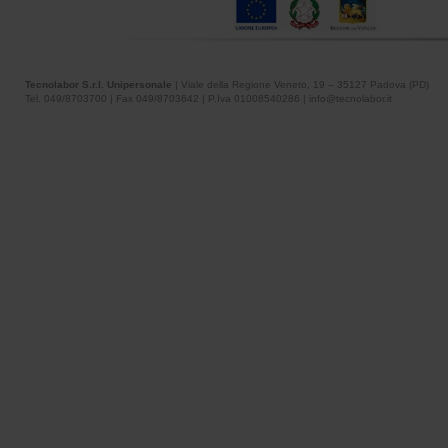
Tecnolabor S.r.l. Unipersonale
| Viale della Regione Veneto, 19 – 35127 Padova (PD)
Tel. 049/8703700 | Fax 049/8703642 | P.Iva 01008540286 | info@tecnolabor.it