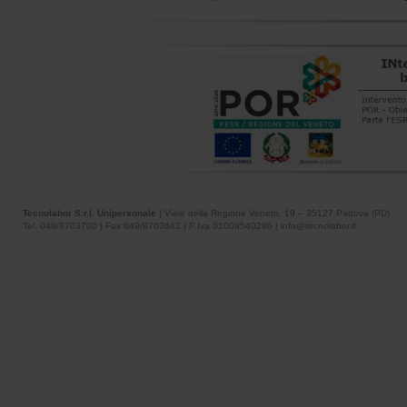
Tecnolabor S.r.l. Unipersonale
| Viale della Regione Veneto, 19 – 35127 Padova (PD)
Tel. 049/8703700 | Fax 049/8703642 | P.Iva 01008540286 | info@tecnolabor.it