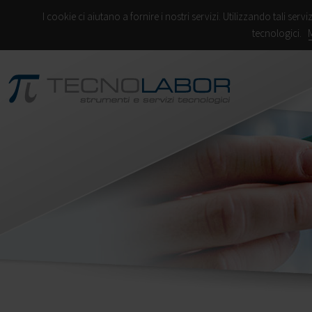
I cookie ci aiutano a fornire i nostri servizi. Utilizzando tali servi
tecnologici.