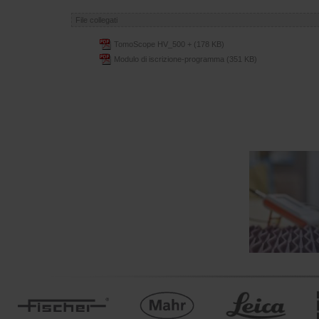
File collegati
TomoScope HV_500 +
(178 KB)
Modulo di iscrizione-programma
(351 KB)