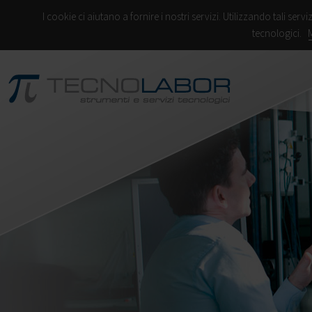
I cookie ci aiutano a fornire i nostri servizi. Utilizzando tali servi
tecnologici.