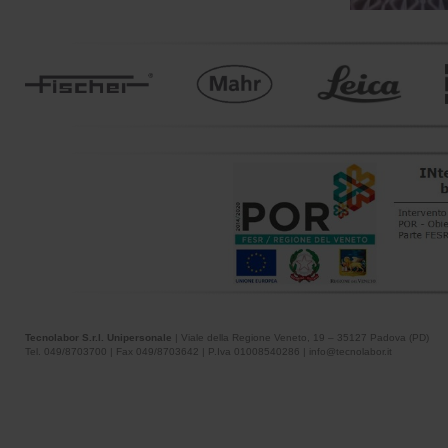
Tecnolabor S.r.l. Unipersonale
| Viale della Regione Veneto, 19 – 35127 Padova (PD)
Tel. 049/8703700 | Fax 049/8703642 | P.Iva 01008540286 | info@tecnolabor.it