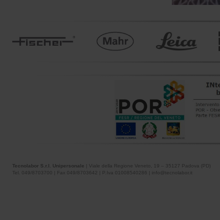
Tecnolabor S.r.l. Unipersonale
| Viale della Regione Veneto, 19 – 35127 Padova (PD)
Tel. 049/8703700 | Fax 049/8703642 | P.Iva 01008540286 | info@tecnolabor.it