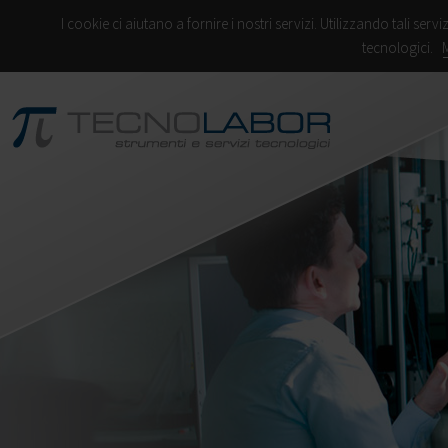
I cookie ci aiutano a fornire i nostri servizi. Utilizzando tali servi
tecnologici.